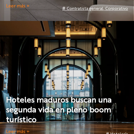
Leer más +
#
,
Contratista general
Corporativo
Hoteles maduros buscan una
segunda vida en pleno boom
turístico
Leer más +