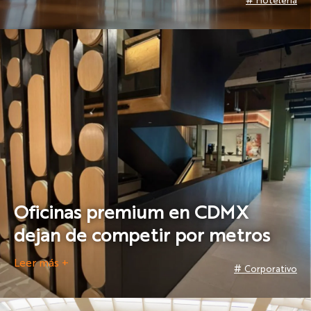
#
Hotelería
Oficinas premium en CDMX
dejan de competir por metros
Leer más +
#
Corporativo