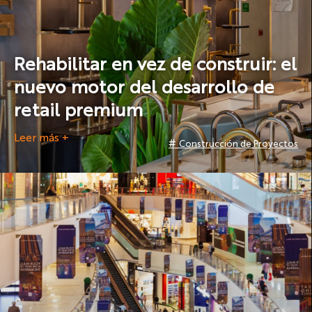
Rehabilitar en vez de construir: el
nuevo motor del desarrollo de
retail premium
Leer más +
#
Construcción de Proyectos