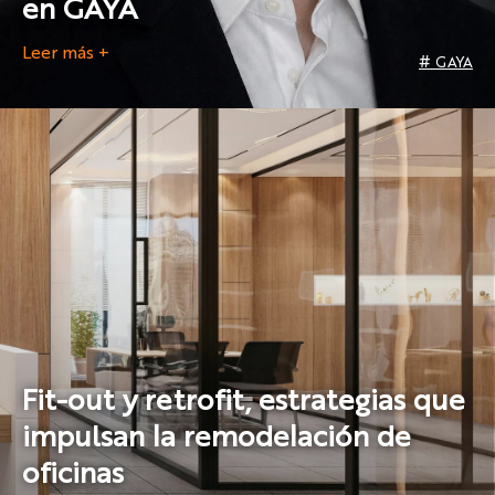
en GAYA
Leer más +
#
GAYA
Fit-out y retrofit, estrategias que
impulsan la remodelación de
oficinas