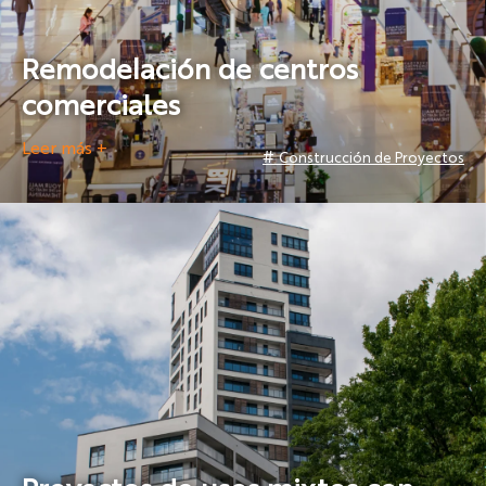
Remodelación de centros
comerciales
Leer más +
#
Construcción de Proyectos