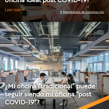
oficina ideal post COVID-19?
Leer más +
#
Metodología de Construcción
¿Mi oficina “tradicional” puede
seguir siendo mi oficina “post
COVID-19”?