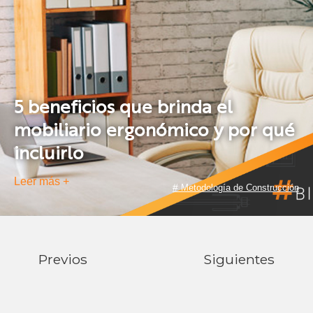
5 beneficios que brinda el
mobiliario ergonómico y por qué
incluirlo
Leer más +
#
Metodología de Construcción
Previos
Siguientes