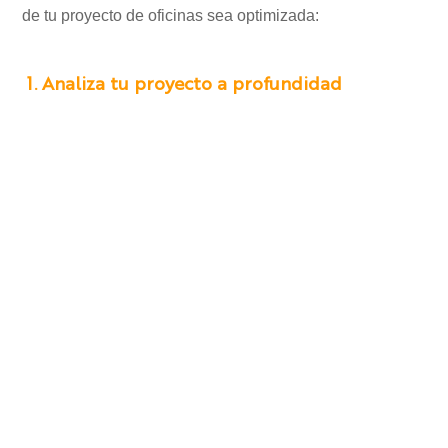
de tu proyecto de oficinas sea optimizada:
1. Analiza tu proyecto a profundidad
Como en todo proyecto, el primer paso para obtener un
buen resultado final es analizar todos los factores
asociados a él.
En el caso de un proyecto de oficinas, es importante
examinar la relación costo-beneficio de
Real Estate
, la
condición de los gastos operativos actuales de la
empresa, cifras y objetivos del desarrollo de capital
humano, así como la infraestructura actual de
workplace
y su alineación con la cultura organizacional para así
determinar las necesidades reales de la empresa y
definir el punto de partida
.